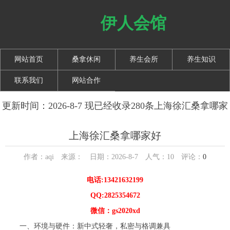
伊人会馆
网站首页
桑拿休闲
养生会所
养生知识
联系我们
网站合作
更新时间：2026-8-7 现已经收录280条上海徐汇桑拿哪家
好信息
上海徐汇桑拿哪家好
作者：aqi 来源： 日期：2026-8-7 人气：
10
评论：
0
电话:13421632199
QQ:2825354672
微信：gs2020xd
一、环境与硬件：新中式轻奢，私密与格调兼具