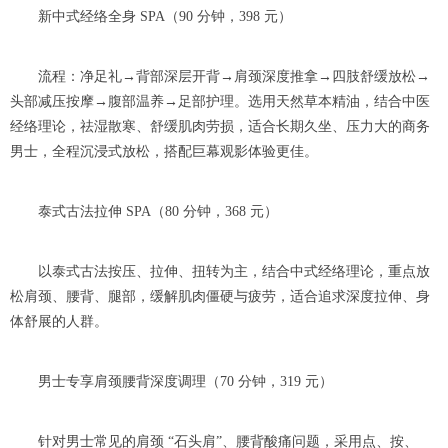
新中式经络全身 SPA（90 分钟，398 元）
流程：净足礼→背部深层开背→肩颈深度推拿→四肢舒缓放松→
头部减压按摩→腹部温养→足部护理。选用天然草本精油，结合中医
经络理论，祛湿散寒、舒缓肌肉劳损，适合长期久坐、压力大的商务
男士，全程沉浸式放松，搭配巨幕观影体验更佳。
泰式古法拉伸 SPA（80 分钟，368 元）
以泰式古法按压、拉伸、扭转为主，结合中式经络理论，重点放
松肩颈、腰背、腿部，缓解肌肉僵硬与疲劳，适合追求深度拉伸、身
体舒展的人群。
男士专享肩颈腰背深度调理（70 分钟，319 元）
针对男士常见的肩颈 “石头肩”、腰背酸痛问题，采用点、按、