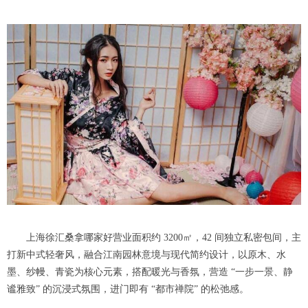
上海徐汇桑拿哪家好营业面积约 3200㎡，42 间独立私密包间，主
打新中式轻奢风，融合江南园林意境与现代简约设计，以原木、水
墨、纱幔、青瓷为核心元素，搭配暖光与香氛，营造 “一步一景、静
谧雅致” 的沉浸式氛围，进门即有 “都市禅院” 的松弛感。