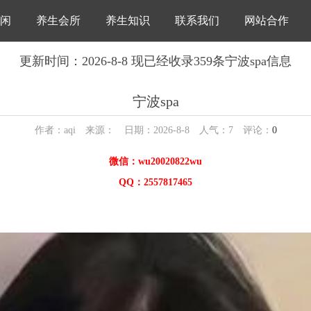
闲
养生会所
养生知识
联系我们
网站合作
更新时间：2026-8-8 现已经收录359条宁波spa信息
宁波spa
作者：aqi 来源： 日期：2026-8-8 人气：
7
评论：
0
微信：wu20020822wu
QQ：2557817465