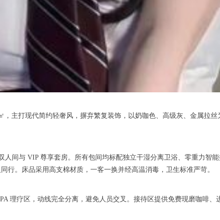
2000㎡，主打现代简约轻奢风，摒弃繁复装饰，以奶咖色、高级灰、金属拉
间与 VIP 尊享套房。所有包间均标配独立干湿分离卫浴、零重力智能按
人同行。床品采用高支棉材质，一客一换并经高温消毒，卫生标准严苛。
A 理疗区，动线完全分离，避免人员交叉。接待区提供免费现磨咖啡、