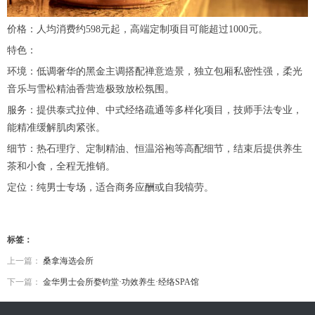
价格：人均消费约598元起，高端定制项目可能超过1000元。
特色：
环境：低调奢华的黑金主调搭配禅意造景，独立包厢私密性强，柔光
音乐与雪松精油香营造极致放松氛围。
服务：提供泰式拉伸、中式经络疏通等多样化项目，技师手法专业，
能精准缓解肌肉紧张。
细节：热石理疗、定制精油、恒温浴袍等高配细节，结束后提供养生
茶和小食，全程无推销。
定位：纯男士专场，适合商务应酬或自我犒劳。
标签：
上一篇：
桑拿海选会所
下一篇：
金华男士会所婺钧堂·功效养生·经络SPA馆